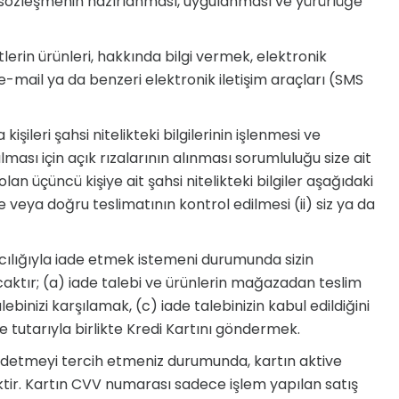
r sözleşmenin hazırlanması, uygulanması ve yürürlüğe
lerin ürünleri, hakkında bilgi vermek, elektronik
ak e-mail ya da benzeri elektronik iletişim araçları (SMS
işileri şahsi nitelikteki bilgilerinin işlenmesi ve
lması için açık rızalarının alınması sorumluluğu size ait
an üçüncü kişiye ait şahsi nitelikteki bilgiler aşağıdaki
veya doğru teslimatının kontrol edilmesi (ii) siz ya da
cılığıyla iade etmek istemeni durumunda sizin
acaktır; (a) iade talebi ve ürünlerin mağazadan teslim
ebinizi karşılamak, (c) iade talebinizin kabul edildiğini
 tutarıyla birlikte Kredi Kartını göndermek.
zi kaydetmeyi tercih etmeniz durumunda, kartın aktive
ecektir. Kartın CVV numarası sadece işlem yapılan satış