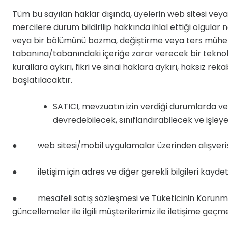
Tüm bu sayılan haklar dışında, üyelerin web sitesi ve
mercilere durum bildirilip hakkında ihlal ettiği olgul
veya bir bölümünü bozma, değiştirme veya ters mühendis
tabanına/tabanındaki içeriğe zarar verecek bir teknol
kurallara aykırı, fikri ve sinai haklara aykırı, haksı
başlatılacaktır.
SATICI, mevzuatın izin verdiği durumlarda ve 
devredebilecek, sınıflandırabilecek ve işleyebi
● web sitesi/mobil uygulamalar üzerinden alışveriş ya
● iletişim için adres ve diğer gerekli bilgileri kayde
● mesafeli satış sözleşmesi ve Tüketicinin Korunması
güncellemeler ile ilgili müşterilerimiz ile iletişime geç