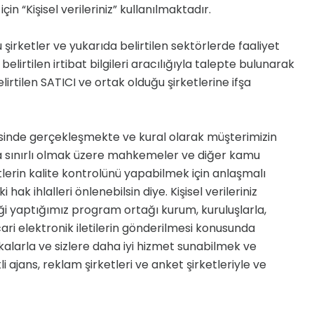
“Kişisel verileriniz” kullanılmaktadır.
rketler ve yukarıda belirtilen sektörlerde faaliyet
belirtilen irtibat bilgileri aracılığıyla talepte bulunarak
elirtilen SATICI ve ortak olduğu şirketlerine ifşa
çevesinde gerçekleşmekte ve kural olarak müşterimizin
rla sınırlı olmak üzere mahkemeler ve diğer kamu
tlerin kalite kontrolünü yapabilmek için anlaşmalı
ak ihlalleri önlenebilsin diye. Kişisel verileriniz
rliği yaptığımız program ortağı kurum, kuruluşlarla,
cari elektronik iletilerin gönderilmesi konusunda
alarla ve sizlere daha iyi hizmet sunabilmek ve
 ajans, reklam şirketleri ve anket şirketleriyle ve