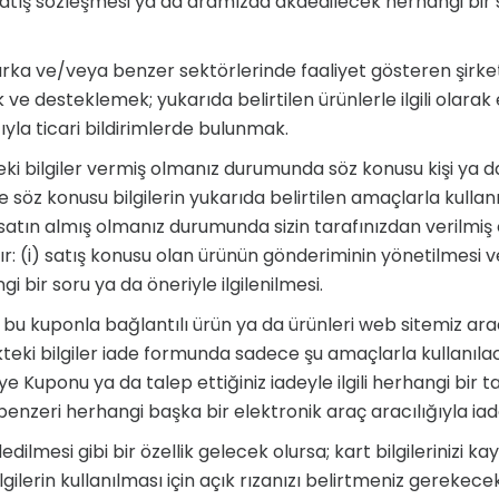
li satış sözleşmesi ya da aramızda akdedilecek herhangi bi
marka ve/veya benzer sektörlerinde faaliyet gösteren şirket
rmek ve desteklemek; yukarıda belirtilen ürünlerle ilgili olar
ıyla ticari bildirimlerde bulunmak.
ikteki bilgiler vermiş olmanız durumunda söz konusu kişi ya da k
 söz konusu bilgilerin yukarıda belirtilen amaçlarla kullanı
 satın almış olmanız durumunda sizin tarafınızdan verilmiş ol
: (i) satış konusu olan ürünün gönderiminin yönetilmesi ve 
i bir soru ya da öneriyle ilgilenilmesi.
 bu kuponla bağlantılı ürün ya da ürünleri web sitemiz ara
likteki bilgiler iade formunda sadece şu amaçlarla kullanıl
Kuponu ya da talep ettiğiniz iadeyle ilgili herhangi bir tal
zeri herhangi başka bir elektronik araç aracılığıyla iade
ydedilmesi gibi bir özellik gelecek olursa; kart bilgilerini
bilgilerin kullanılması için açık rızanızı belirtmeniz gerek