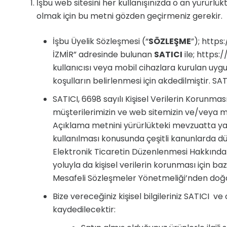
İşbu web sitesini her kullanışınızda o an yürürlük
olmak için bu metni gözden geçirmeniz gerekir.
İşbu Üyelik Sözleşmesi (“
SÖZLEŞME
”); http
İZMİR” adresinde bulunan
SATICI
ile; https
kullanıcısı veya mobil cihazlara kurulan uyg
koşulların belirlenmesi için akdedilmiştir. S
SATICI, 6698 sayılı Kişisel Verilerin Korun
müşterilerimizin ve web sitemizin ve/veya mob
Açıklama metnini yürürlükteki mevzuatta yapa
kullanılması konusunda çeşitli kanunlarda düz
Elektronik Ticaretin Düzenlenmesi Hakkında 
yoluyla da kişisel verilerin korunması için 
Mesafeli Sözleşmeler Yönetmeliği’nden doğan
Bize vereceğiniz kişisel bilgileriniz SATICI
kaydedilecektir: