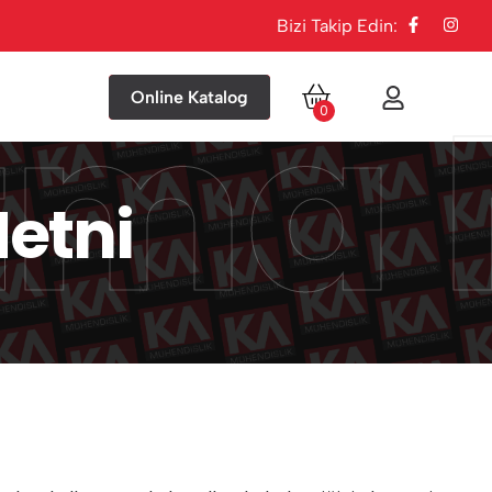
Bizi Takip Edin:
tma 
Online Katalog
0
etni