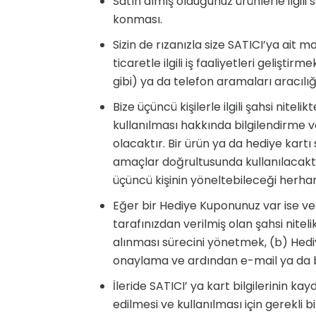
Satın almış olduğunuz ürünlerle ilgi
konması.
Sizin de rızanızla size SATICI’ya ait 
ticaretle ilgili iş faaliyetleri gelişti
gibi) ya da telefon aramaları aracılığ
Bize üçüncü kişilerle ilgili şahsi nitel
kullanılması hakkında bilgilendirme ve
olacaktır. Bir ürün ya da hediye kartı
amaçlar doğrultusunda kullanılacaktır
üçüncü kişinin yöneltebileceği herhang
Eğer bir Hediye Kuponunuz var ise ve
tarafınızdan verilmiş olan şahsi nite
alınması sürecini yönetmek, (b) Hediye 
onaylama ve ardından e-mail ya da ben
İleride SATICI’ ya kart bilgilerinin ka
edilmesi ve kullanılması için gerekli 