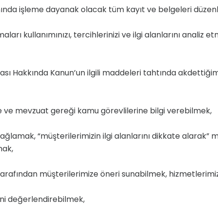
nda işleme dayanak olacak tüm kayıt ve belgeleri düzen
arı kullanımınızı, tercihlerinizi ve ilgi alanlarını analiz e
Hakkında Kanun’un ilgili maddeleri tahtında akdettiğimiz
ve mevzuat gereği kamu görevlilerine bilgi verebilmek,
lamak, “müşterilerimizin ilgi alanlarını dikkate alarak” mü
mak,
ndan müşterilerimize öneri sunabilmek, hizmetlerimizle il
ini değerlendirebilmek,