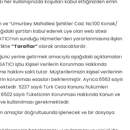
zı her kullanışınızda koşulları kabul ettiğinizden emin
n ve “Umurbey Mahallesi Şehitler Cad. No:100 Konak/
ağıdaki şartları kabul ederek üye olan web sitesi
SATICI’nın sunduğu Hizmetler’den yararlanmasına ilişkin
rlikte
“Taraflar”
olarak anılacaklardır.
üğünü yerine getirmek amacıyla aşağıdaki açıklamaları
 SATICI işbu Kişisel Verilerin Korunması Hakkında
kkını saklı tutar. Müşterilerimizin kişisel verilerinin
in korunması esasları belirlenmiştir. Ayrıca 6563 sayılı
mektedir. 5237 sayılı Türk Ceza Kanunu hükümleri
n, 6502 sayılı Tüketicinin Korunması Hakkında Kanun ve
 ve kullanılması gerekmektedir.
tilen amaçlar doğrultusunda işlenecek ve bir dosyaya