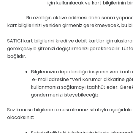
için kullanılacak ve kart bilgilerinin
Bu özelliğin aktive edilmesi daha sonra yapacağınız 
kart bilgilerinizi yeniden girmeniz gerekmeyecek, bu bil
SATICI kart bilgilerini kredi ve debit kartlar için ulusla
gerekçesiyle şifrenizi değiştirmenizi gerektirebilir. Lü
bağlıdır.
Bilgilerinizin depolandığı dosyanın veri kontro
e-mail adresine “Veri Koruma” dikkatine gönde
kullanmanızı sağlamayı taahhüt eder. Gerekir
göndermenizi isteyebileceğiz.
Söz konusu bilgilerin öznesi olmanız sıfatıyla aşağıda
olacaksınız:
Şahsi nitelikteki bilgilerinizin işlenip işlenme