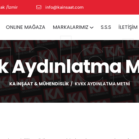
ak /İzmir
info@kainsaat.com
ınla
ONLINE MAĞAZA
MARKALARIMIZ
S.S.S
İLETIŞIM
k Aydınlatma M
KA İNŞAAT & MÜHENDISLIK
KVKK AYDINLATMA METNI