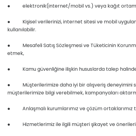
● elektronik(internet/mobil vs.) veya kağıt ortamı
● Kişisel verilerinizi, internet sitesi ve mobil uygulamal
kullanılabilir.
● Mesafeli Satış Sözleşmesi ve Tüketicinin Korunması 
etmek,
● Kamu güvenliğine ilişkin hususlarda talep halinde 
● Müşterilerimize daha iyi bir alışveriş deneyimini sağ
müşterilerimize bilgi verebilmek, kampanyaları aktar
● Anlaşmalı kurumlarımız ve çözüm ortaklarımız tarafı
● Hizmetlerimiz ile ilgili müşteri şikayet ve öneriler