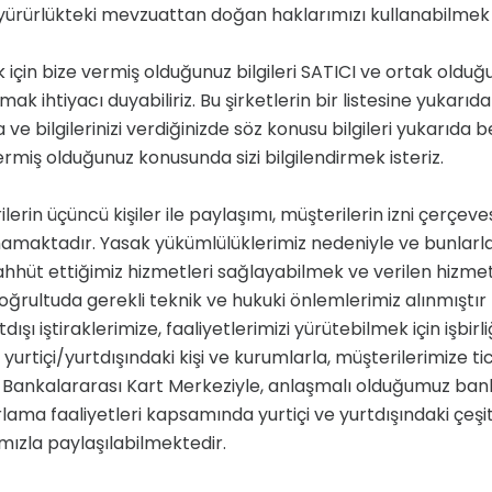
rlükteki mevzuattan doğan haklarımızı kullanabilmek için 
ize vermiş olduğunuz bilgileri SATICI ve ortak olduğu şi
k ihtiyacı duyabiliriz. Bu şirketlerin bir listesine yukarıda 
 ve bilgilerinizi verdiğinizde söz konusu bilgileri yukarıda b
ş olduğunuz konusunda sizi bilgilendirmek isteriz.
verilerin üçüncü kişiler ile paylaşımı, müşterilerin izni çer
rılmamaktadır. Yasak yükümlülüklerimiz nedeniyle ve bunla
 taahhüt ettiğimiz hizmetleri sağlayabilmek ve verilen hizme
ğrultuda gerekli teknik ve hukuki önlemlerimiz alınmıştır ki h
dışı iştiraklerimize, faaliyetlerimizi yürütebilmek için işbi
urtiçi/yurtdışındaki kişi ve kurumlarla, müşterilerimize ti
, Bankalararası Kart Merkeziyle, anlaşmalı olduğumuz bank
ma faaliyetleri kapsamında yurtiçi ve yurtdışındaki çeşitli
arımızla paylaşılabilmektedir.