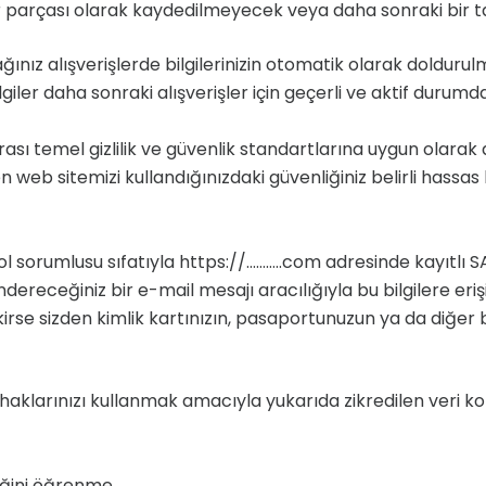
 bir parçası olarak kaydedilmeyecek veya daha sonraki bir t
alışverişlerde bilgilerinizin otomatik olarak doldurul
giler daha sonraki alışverişler için geçerli ve aktif durumd
rarası temel gizlilik ve güvenlik standartlarına uygun olarak
tfen web sitemizi kullandığınızdaki güvenliğiniz belirli has
l sorumlusu sıfatıyla https://………..com adresinde kayıtlı SATIC
receğiniz bir e-mail mesajı aracılığıyla bu bilgilere erişi
se sizden kimlik kartınızın, pasaportunuzun ya da diğer bir
ki haklarınızı kullanmak amacıyla yukarıda zikredilen veri
diğini öğrenme,