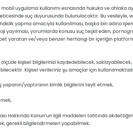
ya mobil uygulama kullanımı esnasında hukuka ve ahlaka ayk
ar neticesinde suç duyurusunda bulunulacaktır. Bu vesileyl
lik yapma amacıyla kullanılması, başka biri adına işlem y
oji yayılması, yorumlarda konusu suç teşkil eden, pornog
z rekabet yaratan ve/veya benzer herhangi bir içeriğin pla
ölçüde kişisel bilgilerinizi kaydedebilecek, saklayabilecek
lecektir. Kişisel verileriniz şu amaçlar için kullanılmaktadı
panın/yaptıranın kimlik bilgilerini teyit etmek,
tmek,
 Hakkında Kanun’un ilgili maddeleri tahtında akdettiğimi
mek, gerekli bilgilendirmeleri yapabilmek,