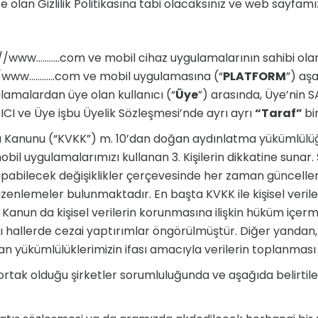
te olan Gizlilik Politikasına tabi olacaksınız ve web sayfamı
s://www………..com ve mobil cihaz uygulamalarının sahibi ola
://www…………com ve mobil uygulamasına (“
PLATFORM
”) aş
ulamalardan üye olan kullanıcı (“
Üye
”) arasında, Üye’nin 
ATICI ve Üye işbu Üyelik Sözleşmesi’nde ayrı ayrı
“Taraf”
bi
ması Kanunu (“KVKK”) m. 10’dan doğan aydınlatma yükümlül
il uygulamalarımızı kullanan 3. Kişilerin dikkatine sunar.
bilecek değişiklikler çerçevesinde her zaman güncelleme ha
enlemeler bulunmaktadır. En başta KVKK ile kişisel veriler
Kanun da kişisel verilerin korunmasına ilişkin hüküm içer
bazı hallerde cezai yaptırımlar öngörülmüştür. Diğer yanda
 yükümlülüklerimizin ifası amacıyla verilerin toplanması
 ve ortak olduğu şirketler sorumluluğunda ve aşağıda belir